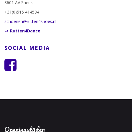
8601 AV Sneek
+31(0)515 414584
schoenen@rutten4shoes.nl
-> Rutten4Dance
SOCIAL MEDIA
Openingstijden